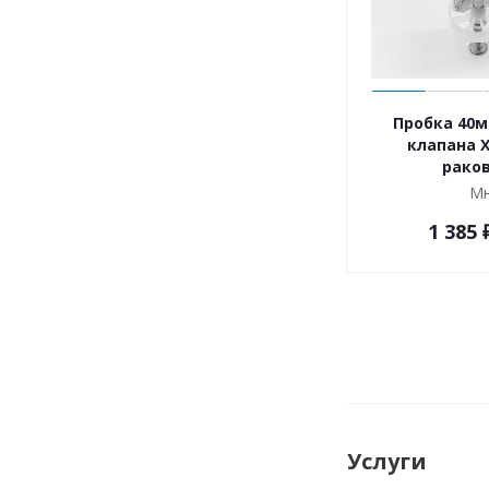
Пробка 40м
клапана 
рако
Мн
1 385
Услуги