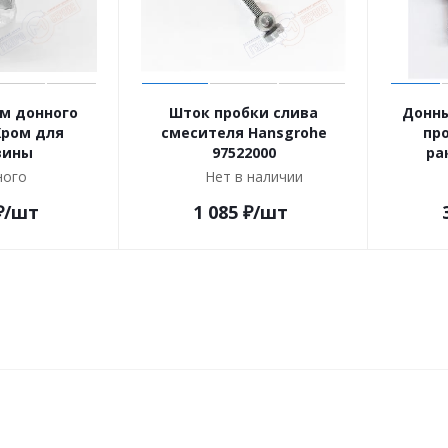
м донного
Шток пробки слива
Донны
Хром для
смесителя Hansgrohe
пр
вины
97522000
ра
ого
Нет в наличии
₽
/шт
1 085
₽
/шт