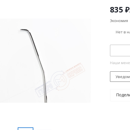
835
₽
Экономия
Нет в 
Наши менед
Уведом
Подел