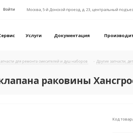
Войти
Москва
,
5-й Донской проезд, д. 23, центральный подъез
Сервис
Услуги
Документация
Производи
апчасти для ремонта смесителей и душ наборов
-
Другие запчасти, де
клапана раковины Хансгро
Код товар