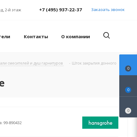
+7 (495) 937-22-37
Заказать звонок
д, 2-й этаж
тели
Контакты
О компании
тали смесителей и душ гарнитуров
-
Шток закрытия донного
0
е
0
0
а:
99-890432