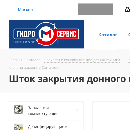
Москва
Каталог
Главная
-
Каталог
-
Запчасти и комплектующие для сантехники
-
З
клапана раковины Хансгрое
Шток закрытия донного 
Запчасти и
комплектующие
Дезинфицирующие и