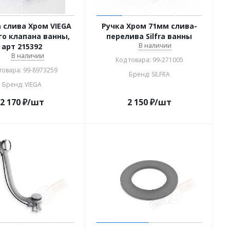
 слива Хром VIEGA
Ручка Хром 71мм слива-
го клапана ванны,
перелива Silfra ванны
В наличии
арт 215392
В наличии
Код товара: 99-271005
товара: 99-8973259
Бренд: SILFRA
Бренд: VIEGA
2 170
₽
/шт
2 150
₽
/шт