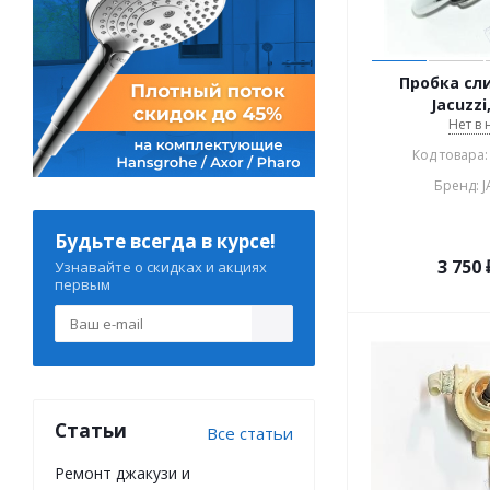
Пробка сл
Jacuzzi
Нет в
Код товара:
Бренд: 
Будьте всегда в курсе!
3 750
Узнавайте о скидках и акциях
первым
Статьи
Все статьи
Ремонт джакузи и