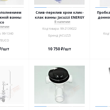
аполнением
Слив-перелив хром клик-
Пробка
жной ванны
клак ванны Jacuzzi ENERGY
донно
В наличии
co
аличии
Код товара: 99-2139022
: 99-1340
Код 
Бренд: JACUZZI
 TEUCO
₽
/шт
10 750
₽
/шт