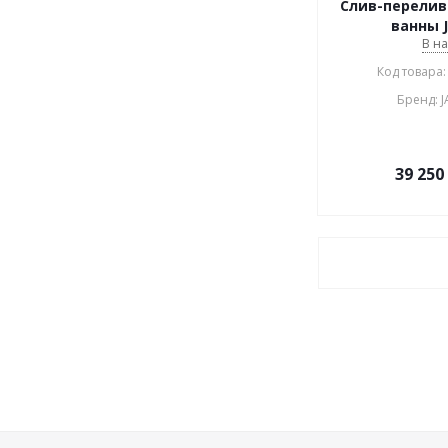
Слив-перелив
ванны J
В н
Код товара:
Бренд: 
39 250