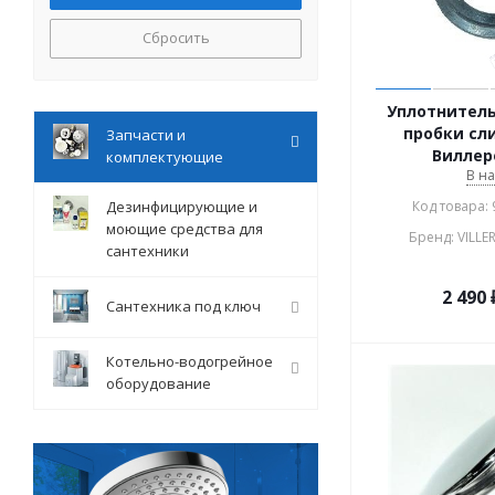
Сбросить
Уплотнитель
пробки сл
Запчасти и
Виллер
комплектующие
В н
Дезинфицирующие и
Код товара:
моющие средства для
Бренд: VILL
сантехники
2 490
Сантехника под ключ
Котельно-водогрейное
оборудование