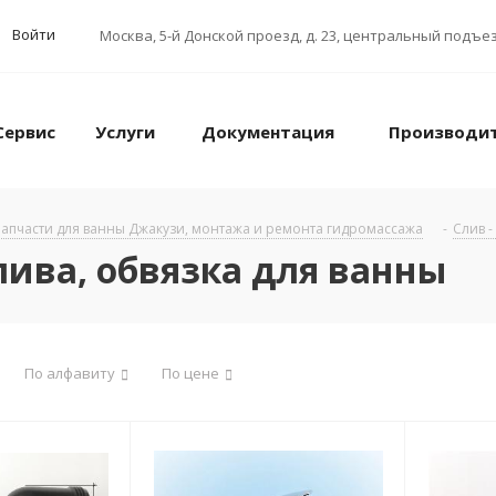
Войти
Москва
,
5-й Донской проезд, д. 23, центральный подъез
Сервис
Услуги
Документация
Производи
апчасти для ванны Джакузи, монтажа и ремонта гидромассажа
-
Слив -
слива, обвязка для ванны
По алфавиту
По цене