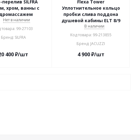
-перелив SILFRA
Flexa Tower
м, хром, ванны с
Уплотнительное кольцо
дромассажем
пробки слива поддона
Нет в наличии
душевой кабины ELT 8/9
В наличии
 товара: 99-27103
Код товара: 99-213855
Бренд: SILFRA
Бренд: JACUZZI
20 400
₽
/шт
4 900
₽
/шт