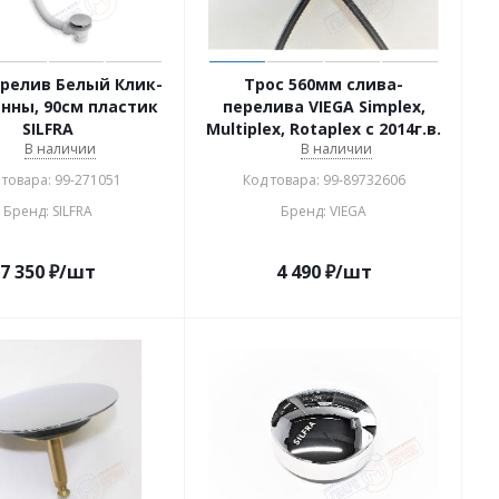
релив Белый Клик-
Трос 560мм слива-
анны, 90см пластик
перелива VIEGA Simplex,
SILFRA
Multiplex, Rotaplex с 2014г.в.
В наличии
В наличии
 товара: 99-271051
Код товара: 99-89732606
Бренд: SILFRA
Бренд: VIEGA
7 350
₽
/шт
4 490
₽
/шт