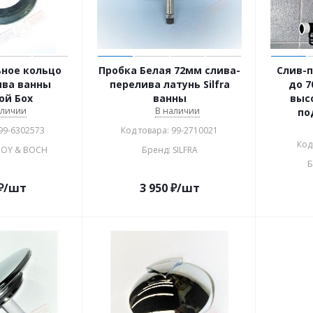
ное кольцо
Пробка Белая 72мм слива-
Слив-п
ива ванны
перелива латунь Silfra
до 7
ой Бох
ванны
выс
аличии
В наличии
по
 99-6302573
Код товара: 99-2710021
Код
EROY & BOCH
Бренд: SILFRA
Б
₽
/шт
3 950
₽
/шт