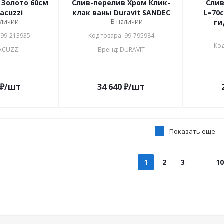
 Золото 60см
Слив-перелив Хром Клик-
Слив
acuzzi
клак ваны Duravit SANDEC
L=70с
аличии
В наличии
ги
 99-213935
Код товара: 99-795984
Код
JACUZZI
Бренд: DURAVIT
₽
/шт
34 640
₽
/шт
Показать еще
1
2
3
10