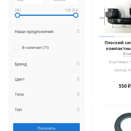
280
138 250
Наши предложения
Плоский си
В наличии (
71
)
компактны
В н
Код товара:
Бренд
Бренд: 
Цвет
550
₽
Теги
Тип