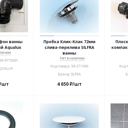
фон ванны
Пробка Клик-Клак 72мм
Плоск
й Aqualux
слива-перелива SILFRA
компак
аличии
ванны
Нет в наличии
 99-9770091
Код товара: 99-271006
Код 
AQUALUX
Бренд: SILFRA
Б
/шт
4 650
₽
/шт