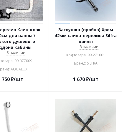
ерелив Клик-клак
Заглушка (пробка) Хром
0см для ванны \
42мм слива-перелива Silfra
окого душевого
ванны
В наличии
ддона кабины
В наличии
Код товара: 99-271001
 товара: 99-977009
Бренд: SILFRA
ренд: AQUALUX
750
₽
/шт
1 670
₽
/шт