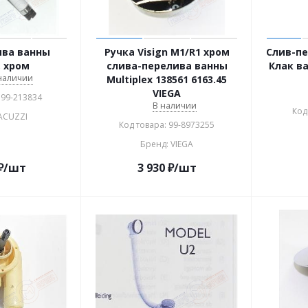
ива ванны
Ручка Visign M1/R1 хром
Слив-пе
, хром
слива-перелива ванны
Клак в
 наличии
Multiplex 138561 6163.45
VIEGA
 99-213834
В наличии
Код
JACUZZI
Код товара: 99-8973255
Бренд: VIEGA
₽
/шт
3 930
₽
/шт