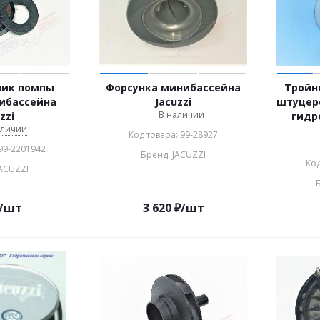
ник помпы
Форсунка минибассейна
Тройн
ибассейна
Jacuzzi
штуцер
В наличии
zzi
гидр
аличии
Код товара: 99-28927
 99-2201942
Бренд: JACUZZI
Код
JACUZZI
/шт
3 620
₽
/шт