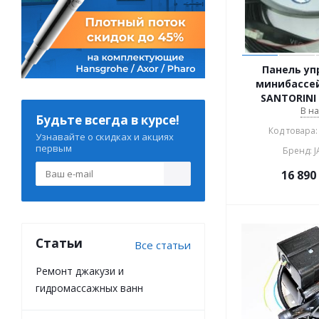
Панель уп
минибассей
SANTORINI 
В н
Будьте всегда в курсе!
Код товара:
Узнавайте о скидках и акциях
первым
Бренд: 
16 890
Статьи
Все статьи
Ремонт джакузи и
гидромассажных ванн