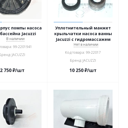
орпус помпы насоса
Уплотнительный манжет
бассейна Jacuzzi
крыльчатки насоса ванны
В наличии
Jacuzzi с гидромассажем
Нет в наличии
товара: 99-2201941
Код товара: 99-22017
Бренд: JACUZZI
Бренд: JACUZZI
2 750
₽
/шт
10 250
₽
/шт