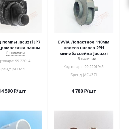
 помпы Jacuzzi JP7
EVVIA Лопастное 110мм
дромассажа ванны
колесо насоса 2PH
В наличии
минибассейна Jacuzzi
В наличии
 товара: 99-22014
Код товара: 99-2201943
Бренд: JACUZZI
Бренд: JACUZZI
14 590
₽
/шт
4 780
₽
/шт