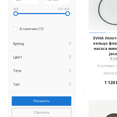
480
163 450
В наличии (
17
)
EVVIA Упло
кольцо фла
Бренд
насоса мин
Jacu
Цвет
В н
Код товара:
Теги
Бренд: 
1 120
Тип
Сбросить