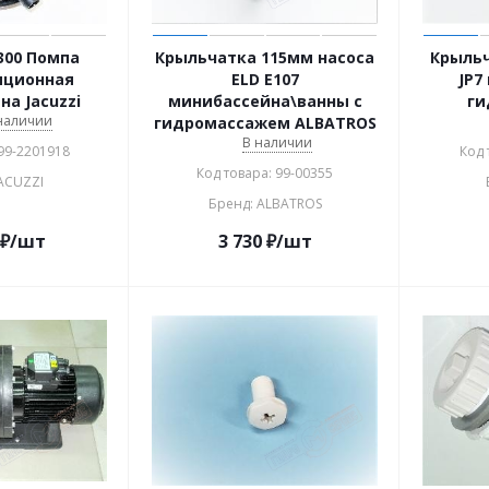
300 Помпа
Крыльчатка 115мм насоса
Крыльч
яционная
ELD E107
JP7
а Jacuzzi
минибассейна\ванны с
ги
 наличии
гидромассажем ALBATROS
В наличии
 99-2201918
Код 
Код товара: 99-00355
JACUZZI
Бренд: ALBATROS
₽
/шт
3 730
₽
/шт