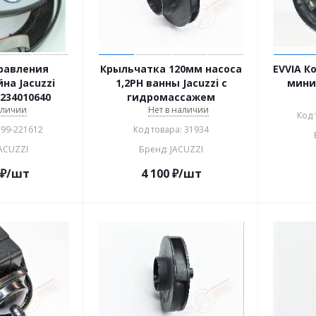
равления
Крыльчатка 120мм насоса
EVVIA К
на Jacuzzi
1,2PH ванны Jacuzzi с
мини
234010640
гидромассажем
аличии
Нет в наличии
Код 
 99-221612
Код товара: 31934
JACUZZI
Бренд: JACUZZI
₽
/шт
4 100
₽
/шт