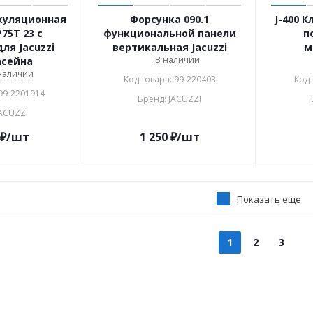
куляционная
Форсунка 090.1
J-400 
75T 23 с
функциональной панели
п
ля Jacuzzi
вертикальная Jacuzzi
м
В наличии
сейна
 наличии
Код товара: 99-220403
Код 
 99-2201914
Бренд: JACUZZI
JACUZZI
₽
/шт
1 250
₽
/шт
Показать еще
1
2
3