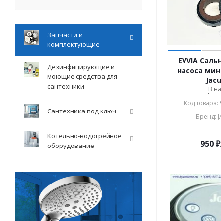
Запчасти и
комплектующие
EVVIA Саль
Дезинфицирующие и
насоса мин
моющие средства для
Jacu
сантехники
В н
Код товара:
Сантехника под ключ
Бренд: 
Котельно-водогрейное
950
₽
оборудование