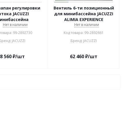
Клапан регулировки
Вентиль 6-ти позиционный
отока JACUZZI
для минибассейна JACUZZI
инибассейна
ALIMIA EXPERIENCE
Нет в наличии
Нет в наличии
товара: 99-2892730
Код товара: 99-2892661
Бренд: JACUZZI
Бренд: JACUZZI
8 560
₽
/шт
62 460
₽
/шт