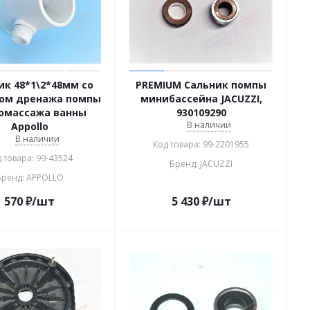
ик 48*1\2*48мм со
PREMIUM Сальник помпы
ом дренажа помпы
минибассейна JACUZZI,
омассажа ванны
930109290
В наличии
Appollo
В наличии
Код товара: 99-2201955
 товара: 99-43524
Бренд: JACUZZI
Бренд: APPOLLO
570
₽
/шт
5 430
₽
/шт