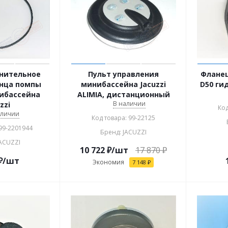
тнительное
Пульт управления
Фланец
нца помпы
минибассейна Jacuzzi
D50 ги
ибассейна
ALIMIA, дистанционный
В наличии
zzi
Код
аличии
Код товара: 99-22125
 99-2201944
Бренд: JACUZZI
JACUZZI
10 722
₽
/шт
17 870
₽
₽
/шт
Экономия
7 148
₽