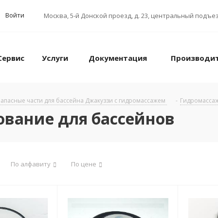
Войти
Москва
,
5-й Донской проезд, д. 23, центральный подъез
Сервис
Услуги
Документация
Производи
апасные части для бассейна Джакуззи с гидромассажем
-
Гидромассаж
вание для бассейнов
По алфавиту
По цене