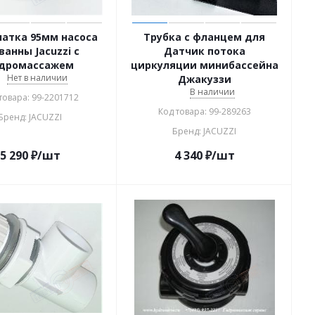
атка 95мм насоса
Трубка с фланцем для
 ванны Jacuzzi с
Датчик потока
дромассажем
циркуляции минибассейна
Нет в наличии
Джакуззи
В наличии
товара: 99-2201712
Код товара: 99-289263
Бренд: JACUZZI
Бренд: JACUZZI
5 290
₽
/шт
4 340
₽
/шт