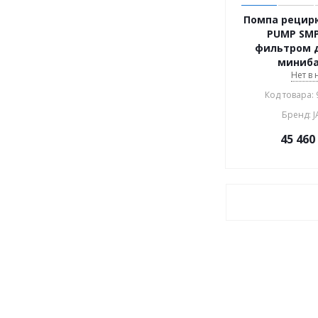
Помпа рецир
PUMP SMP
фильтром д
миниба
Нет в
Код товара:
Бренд: 
45 460