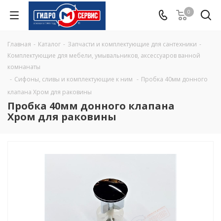
0
Главная
-
Каталог
-
Запчасти и комплектующие для сантехники
-
Комплектующие для мебели, умывальников, аксессуаров ванной
комнанаты
-
Сифоны, сливы и комплектующие к ним
-
Пробка 40мм донного
клапана Хром для раковины
Пробка 40мм донного клапана
Хром для раковины