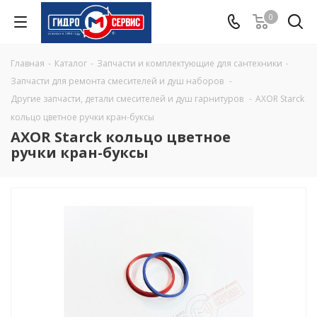
0
Главная
-
Каталог
-
Запчасти и комплектующие для сантехники
-
Запчасти для ремонта смесителей и душ наборов
-
Другие запчасти, детали смесителей и душ гарнитуров
-
AXOR Starck
кольцо цветное ручки кран-буксы
AXOR Starck кольцо цветное
ручки кран-буксы