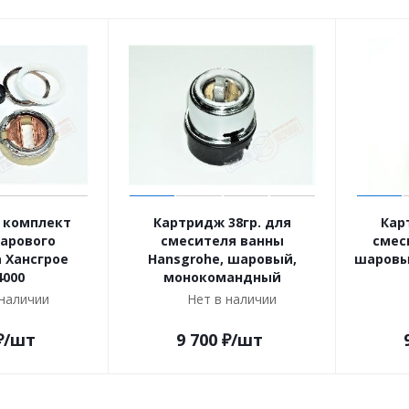
 комплект
Картридж 38гр. для
Кар
шарового
смесителя ванны
смес
 Хансгрое
Hansgrohe, шаровый,
шаровы
4000
монокомандный
 наличии
Нет в наличии
₽
/шт
9 700
₽
/шт