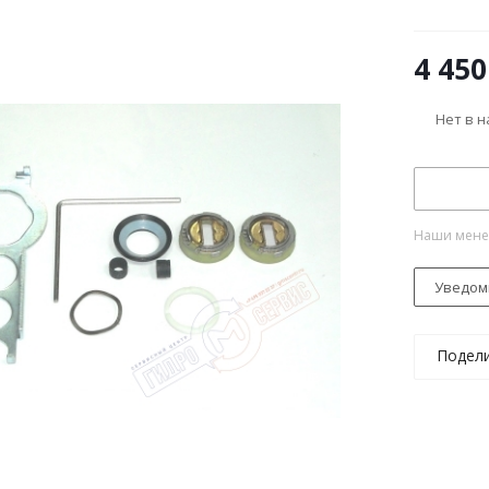
4 450
Нет в 
Наши менед
Уведом
Подел