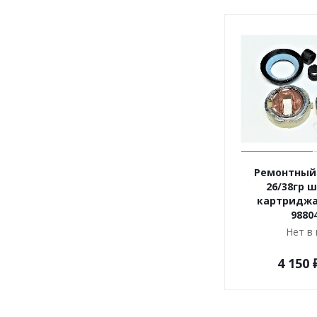
Ремонтный
26/38гр 
картриджа
9880
Нет в
4 150