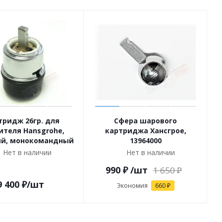
тридж 26гр. для
Сфера шарового
ителя Hansgrohe,
картриджа Хансгрое,
й, монокомандный
13964000
Нет в наличии
Нет в наличии
990
₽
/шт
1 650
₽
9 400
₽
/шт
Экономия
660
₽