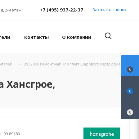
+7 (495) 937-22-37
Заказать звонок
д, 2-й этаж
тели
Контакты
О компании
сителей
-
13952000 Ремонтный комплект шарового картриджа
0
 Хансгрое,
0
0
а:
99-89180