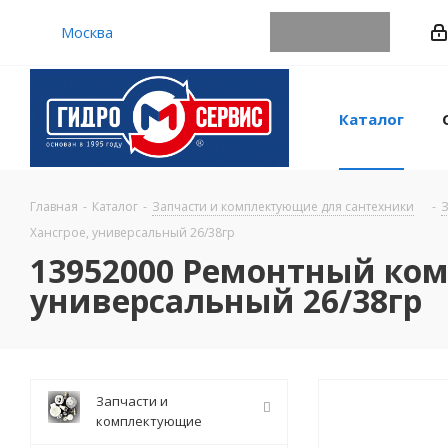
Москва
Каталог
Главная
-
Каталог
-
Запчасти и комплектующие для сантехники
-
З
Хансгрое, универсальный 26/38гр
13952000 Ремонтный ком
универсальный 26/38гр
Запчасти и
комплектующие