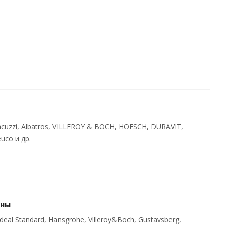
cuzzi, Albatros, VILLEROY & BOCH, HOESCH, DURAVIT,
uco и др.
ины
al Standard, Hansgrohe, Villeroy&Boch, Gustavsberg,