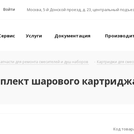
Войти
Москва
,
5-й Донской проезд, д. 23, центральный подъез
Сервис
Услуги
Документация
Производи
апчасти для ремонта смесителей и душ наборов
-
Картриджи для сме
плект шарового картриджа
Код товар