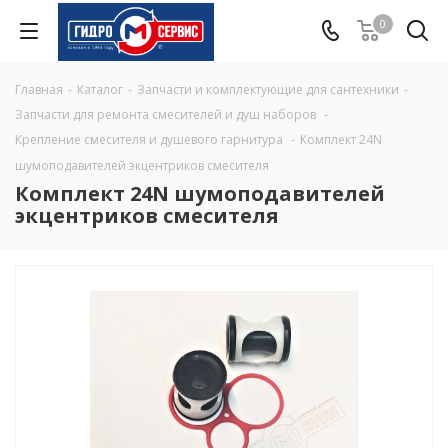
0
Главная
-
Каталог
-
Запчасти и комплектующие для сантехники
-
Запчасти для ремонта смесителей и душ наборов
-
Крепление смесителя и душевого гарнитура
-
Комплект 24N
шумоподавителей экцентриков смесителя
Комплект 24N шумоподавителей
экцентриков смесителя