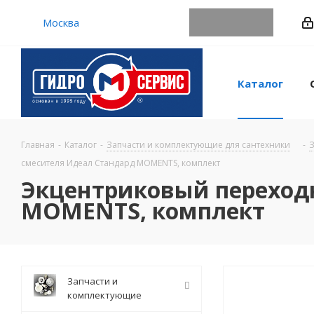
Москва
Каталог
Главная
-
Каталог
-
Запчасти и комплектующие для сантехники
-
З
смесителя Идеал Стандард MOMENTS, комплект
Экцентриковый переход
MOMENTS, комплект
Запчасти и
комплектующие