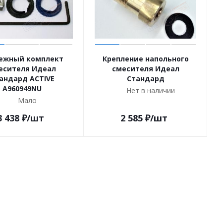
ежный комплект
Крепление напольного
есителя Идеал
смесителя Идеал
андард ACTIVE
Стандард
A960949NU
Нет в наличии
Мало
3 438
₽
/шт
2 585
₽
/шт