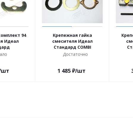
омплект 94
Крепежная гайка
Креп
я Идеал
смесителя Идеал
см
дард
Стандард COMBI
Ст
ало
Достаточно
/шт
1 485
₽
/шт