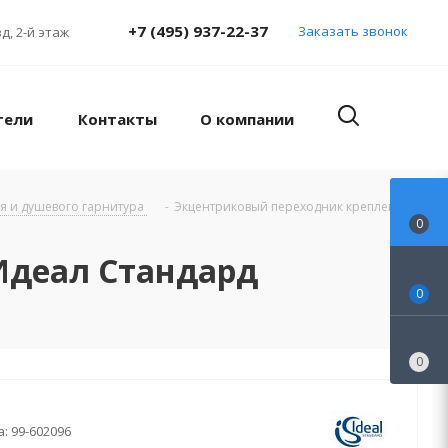
+7 (495) 937-22-37
Заказать звонок
д, 2-й этаж
тели
Контакты
О компании
я и душевого гарнитура
-
Экцентриковый переходник крепления
0
Идеал Стандард
0
0
а:
99-602096