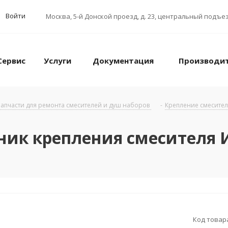
Войти
Москва
,
5-й Донской проезд, д. 23, центральный подъез
Сервис
Услуги
Документация
Производи
апчасти для ремонта смесителей и душ наборов
-
Крепление смесител
ник крепления смесителя 
Код товар