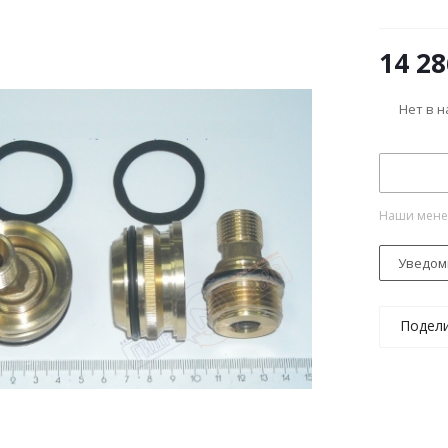
14 28
Нет в 
Наши менед
Уведом
Подел