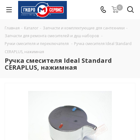
0
Главная
-
Каталог
-
Запчасти и комплектующие для сантехники
-
Запчасти для ремонта смесителей и душ наборов
-
Ручки смесителя и переключателя
-
Ручка смесителя Ideal Standard
CERAPLUS, нажимная
Ручка смесителя Ideal Standard
CERAPLUS, нажимная