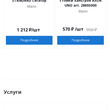
STANDARD Ceratop
стойки Хансгрое AXOR
UNO art. 28693000
Мало
Мало
570
₽
/шт
1 212
₽
/шт
950
₽
Подробнее
Подробнее
Услуги