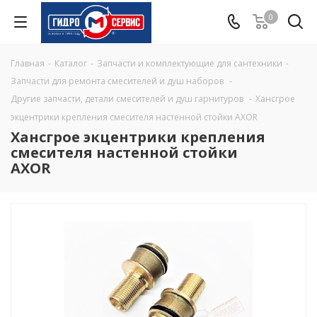
0
Главная
-
Каталог
-
Запчасти и комплектующие для сантехники
-
Запчасти для ремонта смесителей и душ наборов
-
Другие запчасти, детали смесителей и душ гарнитуров
-
Хансгрое
экцентрики крепления смесителя настенной стойки AXOR
Хансгрое экцентрики крепления
смесителя настенной стойки
AXOR