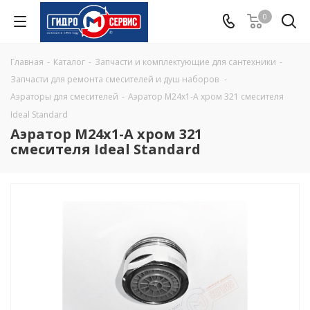
0
Главная
-
Каталог
-
Запчасти и комплектующие для сантехники
-
Запчасти для ремонта смесителей и душ наборов
-
Аэраторы для смесителей
-
Аэратор M24x1-A хром 321 смесителя
Ideal Standard
Аэратор M24x1-A хром 321
смесителя Ideal Standard