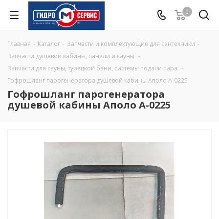
0
Главная
-
Каталог
-
Запчасти и комплектующие для сантехники
-
Запчасти душевой кабины, панели и сауны
-
Запчасти для сауны, турецкой бани, системы подачи пара
-
Гофрошланг парогенератора душевой кабины Аполо A-0225
Гофрошланг парогенератора
душевой кабины Аполо A-0225