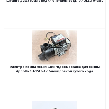
Штанга душа 50см с подключением воды, APOLLO А-0830
Электро помпа HELEN 230В гидромассажа для ванны
Appollo SU-1515-A с блокировкой сухого хода