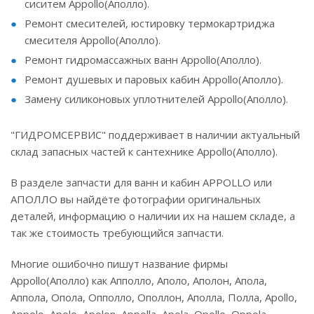
сиситем Appollo(Аполло).
Ремонт смесителей, юстировку термокартриджа
смесителя Appollo(Аполло).
Ремонт гидромассажных ванн Appollo(Аполло).
Ремонт душевых и паровых кабин Appollo(Аполло).
Замену силиконовых уплотнителей Appollo(Аполло).
"ГИДРОМСЕРВИС" поддерживает в наличии актуальный
склад запасных частей к сантехнике Appollo(Аполло).
В разделе запчасти для ванн и кабин APPOLLO или
АПОЛЛО вы найдёте фотографии оригинальных
деталей, информацию о наличии их на нашем складе, а
так же стоимость требующийся запчасти.
Многие ошибочно пишут название фирмы
Appollo(Аполло) как Апполло, Аполо, Аполон, Апола,
Аппола, Опола, Опполло, Ополлон, Аполла, Полла, Apollo,