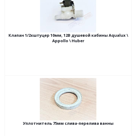
Клапан 1/2хштуцер 10мм, 12В душевой кабины Aqualux \
Appollo \ Huber
Уплотнитель 75мм слива-перелива ванны