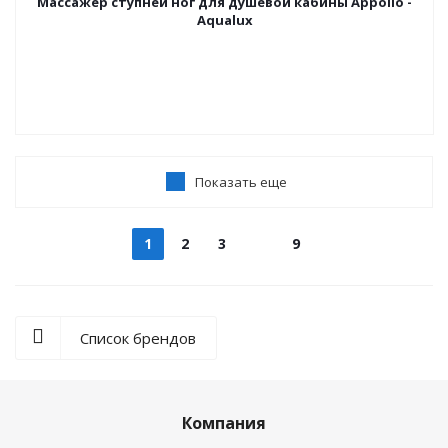
Массажер ступней ног для душевой кабины Appollo -
Aqualux
Показать еще
1
2
3
9
Список брендов
Компания