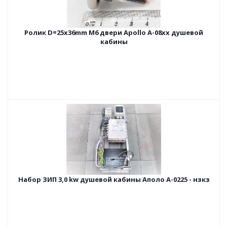
Ролик D=25x36mm M6 двери Apollo A-08xx душевой
кабины
Набор ЗИП 3,0 kw душевой кабины Аполо A-0225 - нзкз