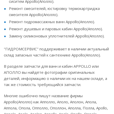
сиситем Appollo(Аполло).
Ремонт смесителей, юстировку термокартриджа
смесителя Appollo(Аполло).
Ремонт гидромассажных ванн Appollo(Аполло).
Ремонт душевых и паровых кабин Appollo(Аполло).
Замену силиконовых уплотнителей Appollo(Аполло).
"ГИДРОМСЕРВИС" поддерживает в наличии актуальный
склад запасных частей к сантехнике Appollo(Аполло).
В разделе запчасти для ванн и кабин APPOLLO или
АПОЛЛО вы найдёте фотографии оригинальных
деталей, информацию о наличии их на нашем складе, а
так же стоимость требующийся запчасти.
Многие ошибочно пишут название фирмы
Appollo(Аполло) как Апполло, Аполо, Аполон, Апола,
Аппола, Опола, Опполло, Ополлон, Аполла, Полла, Apollo,