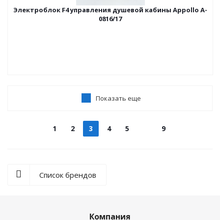
Электроблок F4 управления душевой кабины Appollo A-
0816/17
Показать еще
1
2
3
4
5
9
Список брендов
Компания