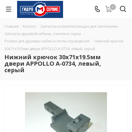
0
Главная
-
Каталог
-
Запчасти и комплектующие для сантехники
-
Запчасти душевой кабины, панели и сауны
-
Ролики для душевых кабин и петли ограждений
-
Нижний крючок
30х71х19.5мм двери APPOLLO A-0734, левый, серый
Нижний крючок 30х71х19.5мм
двери APPOLLO A-0734, левый,
серый