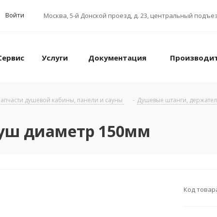
Войти
Москва
,
5-й Донской проезд, д. 23, центральный подъез
Сервис
Услуги
Документация
Производи
апчасти душевой кабины, панели и сауны
-
Душевые штанги, держател
душ диаметр 150мм
Код товар