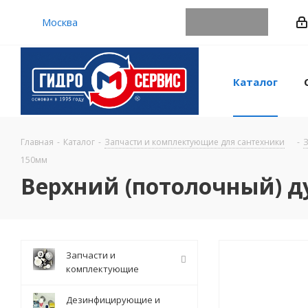
Москва
Каталог
Главная
-
Каталог
-
Запчасти и комплектующие для сантехники
-
З
150мм
Верхний (потолочный) 
Запчасти и
комплектующие
Дезинфицирующие и