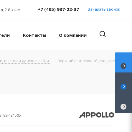
+7 (495) 937-22-37
Заказать звонок
д, 2-й этаж
тели
Контакты
О компании
и, шланги и душевые лейки
-
Верхний (потолочный) душ диаметр
0
0
0
а:
99-431505