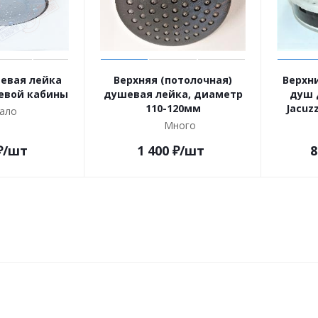
евая лейка
Верхняя (потолочная)
Верхн
евой кабины
душевая лейка, диаметр
душ 
110-120мм
Jacuz
ало
Много
₽
/шт
1 400
₽
/шт
8