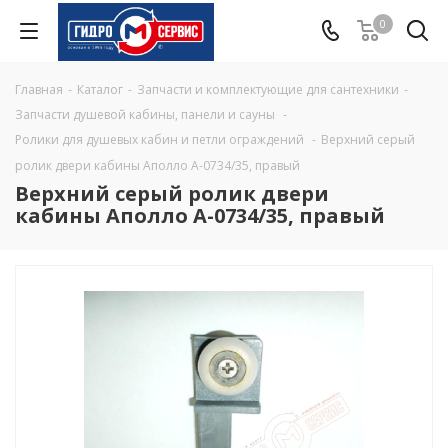
0
Главная
-
Каталог
-
Запчасти и комплектующие для сантехники
-
Запчасти душевой кабины, панели и сауны
-
Ролики для душевых кабин и петли ограждений
-
Верхний серый
ролик двери кабины Аполло A-0734/35, правый
Верхний серый ролик двери
кабины Аполло A-0734/35, правый