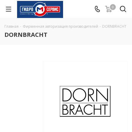
0
Главная
-
Фирменная авторизация производителей
-
DORNBRACHT
DORNBRACHT