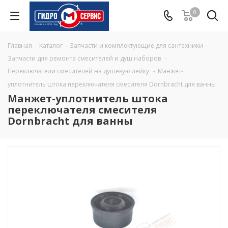
0
Главная
-
Каталог
-
Запчасти и комплектующие для сантехники
-
Запчасти для ремонта смесителей и душ наборов
-
Переключатели смесителей на душевую лейку
-
Манжет-
уплотнитель штока переключателя смесителя Dornbracht для ванны
Манжет-уплотнитель штока
переключателя смесителя
Dornbracht для ванны