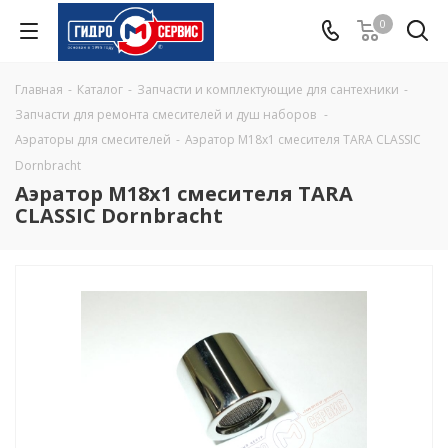
0
Главная
-
Каталог
-
Запчасти и комплектующие для сантехники
-
Запчасти для ремонта смесителей и душ наборов
-
Аэраторы для смесителей
-
Аэратор M18x1 смесителя TARA CLASSIC
Dornbracht
Аэратор M18x1 смесителя TARA
CLASSIC Dornbracht