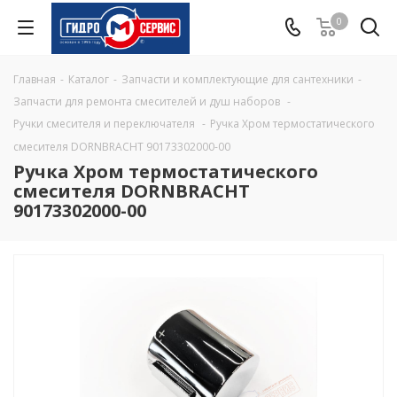
0
Главная
-
Каталог
-
Запчасти и комплектующие для сантехники
-
Запчасти для ремонта смесителей и душ наборов
-
Ручки смесителя и переключателя
-
Ручка Хром термостатического
смесителя DORNBRACHT 90173302000-00
Ручка Хром термостатического
смесителя DORNBRACHT
90173302000-00