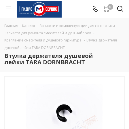
0
Главная
-
Каталог
-
Запчасти и комплектующие для сантехники
-
Запчасти для ремонта смесителей и душ наборов
-
Крепление смесителя и душевого гарнитура
-
Втулка держателя
душевой лейки TARA DORNBRACHT
Втулка держателя душевой
лейки TARA DORNBRACHT