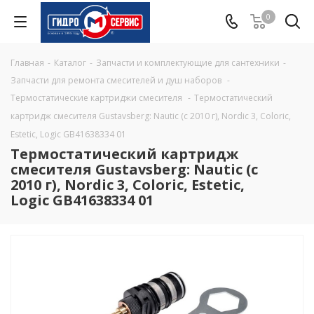
0
Главная
-
Каталог
-
Запчасти и комплектующие для сантехники
-
Запчасти для ремонта смесителей и душ наборов
-
Термостатические картриджи смесителя
-
Термостатический
картридж смесителя Gustavsberg: Nautic (с 2010 г), Nordic 3, Coloric,
Estetic, Logic GB41638334 01
Термостатический картридж
смесителя Gustavsberg: Nautic (с
2010 г), Nordic 3, Coloric, Estetic,
Logic GB41638334 01