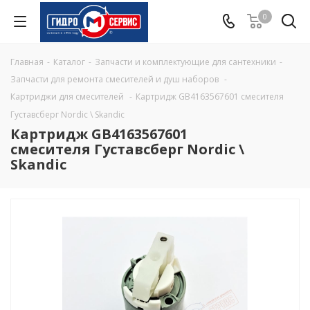
0
Главная
-
Каталог
-
Запчасти и комплектующие для сантехники
-
Запчасти для ремонта смесителей и душ наборов
-
Картриджи для смесителей
-
Картридж GB4163567601 смесителя
Густавсберг Nordic \ Skandic
Картридж GB4163567601
смесителя Густавсберг Nordic \
Skandic