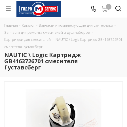
0
Главная
-
Каталог
-
Запчасти и комплектующие для сантехники
-
Запчасти для ремонта смесителей и душ наборов
-
Картриджи для смесителей
-
NAUTIC \ Logic Картридж GB4163726701
смесителя Густавсберг
NAUTIC \ Logic Картридж
GB4163726701 смесителя
Густавсберг