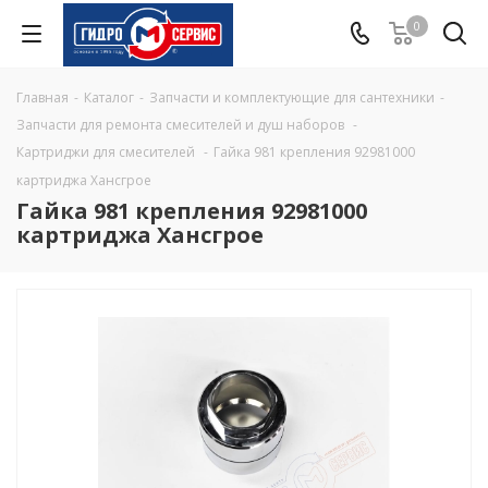
0
Главная
-
Каталог
-
Запчасти и комплектующие для сантехники
-
Запчасти для ремонта смесителей и душ наборов
-
Картриджи для смесителей
-
Гайка 981 крепления 92981000
картриджа Хансгрое
Гайка 981 крепления 92981000
картриджа Хансгрое