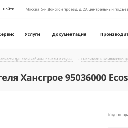
Войти
Москва
,
5-й Донской проезд, д. 23, центральный подъез
Сервис
Услуги
Документация
Производи
апчасти душевой кабины, панели и сауны
-
Смесители и комплектующ
ля Хансгрое 95036000 Ecost
Код товар