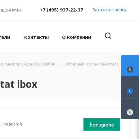
+7 (495) 937-22-37
Заказать звонок
д, 2-й этаж
тели
Контакты
О компании
ие смесителей душевых кабин
-
Обратный клапан смесителя
0
at ibox
0
0
а:
99-891019