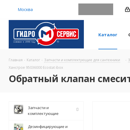
Москва
Каталог
Главная
-
Каталог
-
Запчасти и комплектующие для сантехники
-
З
Хансгрое 95036000 Ecostat ibox
Обратный клапан смесите
Запчасти и
комплектующие
Дезинфицирующие и