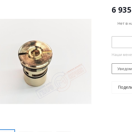
6 935
Нет в 
Наши менед
Уведом
Подел