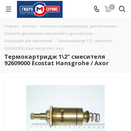
0
Главная
-
Каталог
-
Запчасти и комплектующие для сантехники
-
Запчасти для ремонта смесителей и душ наборов
-
Картриджи для смесителей
-
Термокартридж 1\2" смесителя
92609000 Ecostat Hansgrohe / Axor
Термокартридж 1\2" смесителя
92609000 Ecostat Hansgrohe / Axor