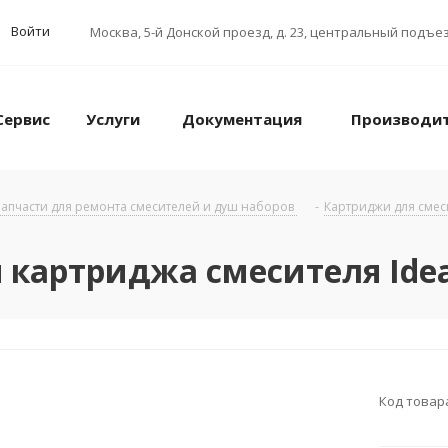
Войти
Москва
,
5-й Донской проезд, д. 23, центральный подъез
Сервис
Услуги
Документация
Производи
апчасти для ремонта смесителей и душ наборов
-
Картриджи для сме
 картриджа смесителя Idea
Код товар