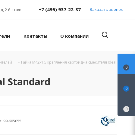
+7 (495) 937-22-37
Заказать звонок
д, 2-й этаж
тели
Контакты
О компании
сителей
-
Гайка M42х1,5 крепления картриджа смесителя Ideal
0
l Standard
0
0
а:
99-605055