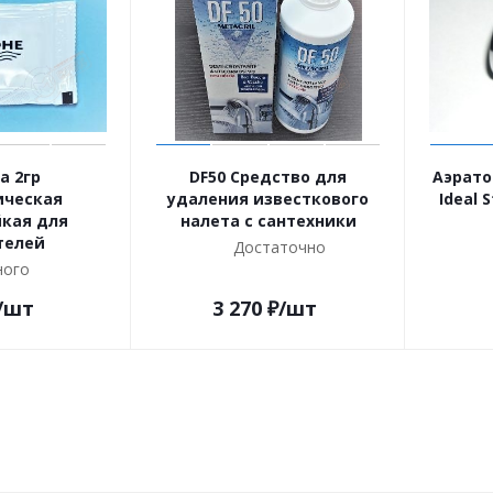
а 2гр
DF50 Cредство для
Аэрато
ическая
удаления известкового
Ideal 
кая для
налета с сантехники
телей
Достаточно
ого
/шт
3 270
₽
/шт