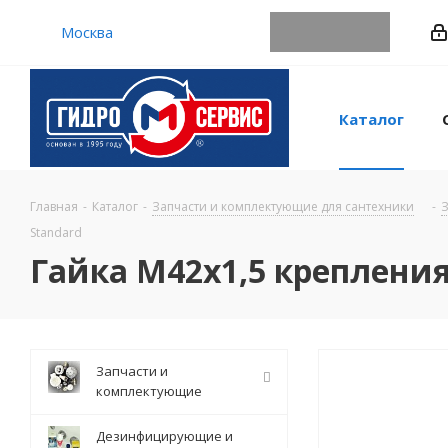
Москва
Каталог
Главная
-
Каталог
-
Запчасти и комплектующие для сантехники
-
З
Standard
Гайка M42х1,5 крепления
Запчасти и
комплектующие
Дезинфицирующие и