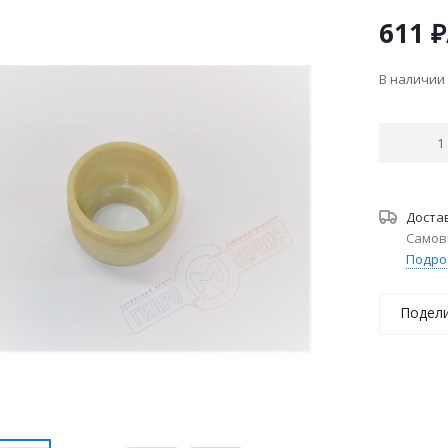
611
₽
В наличии
Доста
Самов
Подро
Подел