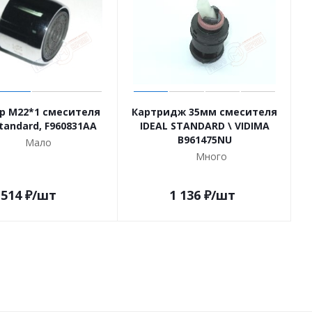
р M22*1 смесителя
Картридж 35мм смесителя
Standard, F960831AA
IDEAL STANDARD \ VIDIMA
B961475NU
Мало
Много
514
₽
/шт
1 136
₽
/шт