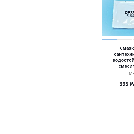
Смазк
сантехн
водостой
смеси
Мн
395
₽