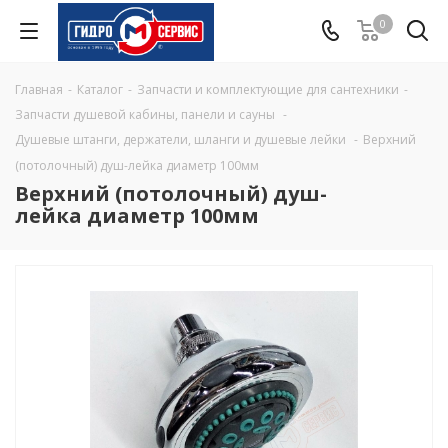
0
Главная
-
Каталог
-
Запчасти и комплектующие для сантехники
-
Запчасти душевой кабины, панели и сауны
-
Душевые штанги, держатели, шланги и душевые лейки
-
Верхний
(потолочный) душ-лейка диаметр 100мм
Верхний (потолочный) душ-
лейка диаметр 100мм