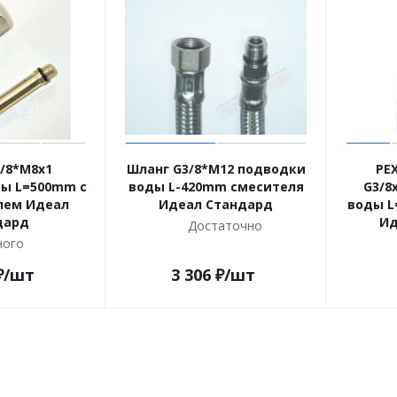
/8*M8x1
Шланг G3/8*M12 подводки
PE
ы L=500mm с
воды L-420mm смесителя
G3/8
лем Идеал
Идеал Стандард
воды L
дард
Ид
Достаточно
ого
₽
/шт
3 306
₽
/шт