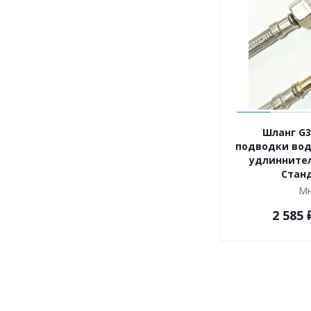
Шланг G3
подводки вод
удлинните
Стан
Мн
2 585