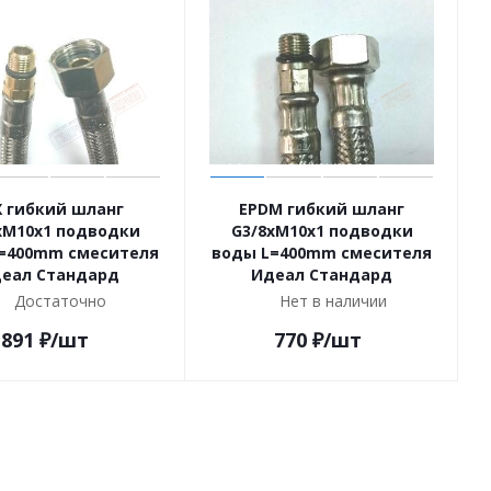
X гибкий шланг
EPDM гибкий шланг
хM10x1 подводки
G3/8хM10x1 подводки
=400mm смесителя
воды L=400mm смесителя
еал Стандард
Идеал Стандард
Достаточно
Нет в наличии
891
₽
/шт
770
₽
/шт