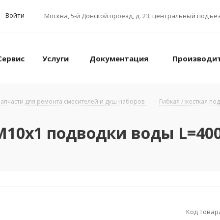
Войти
Москва
,
5-й Донской проезд, д. 23, центральный подъез
Сервис
Услуги
Документация
Производи
апчасти для ремонта смесителей и душ наборов
-
Гибкая / жесткая по
M10x1 подводки воды L=4
Код товар