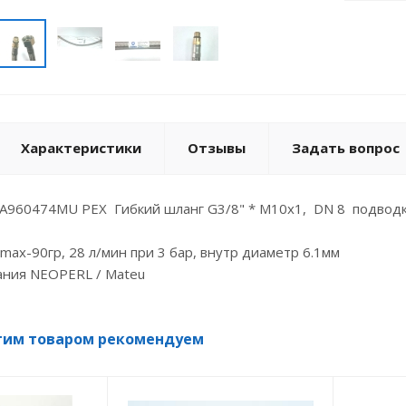
Характеристики
Отзывы
Задать вопрос
A960474MU PEX Гибкий шланг G3/8" * M10x1, DN 8 подвод
tmax-90гр, 28 л/мин при 3 бар, внутр диаметр 6.1мм
ания NEOPERL / Mateu
тим товаром рекомендуем