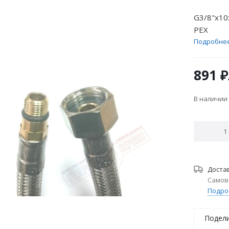
G3/8"x1
PEX
Подробне
891
₽
В наличии
Доста
Самов
Подро
Подел