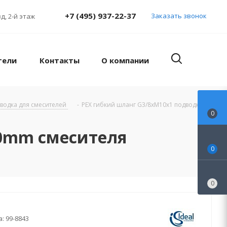
+7 (495) 937-22-37
Заказать звонок
д, 2-й этаж
тели
Контакты
О компании
дводка для смесителей
-
PEX гибкий шланг G3/8хM10x1 подводки
0
00mm смесителя
0
0
а:
99-8843