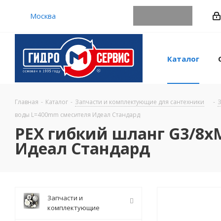
Москва
Каталог
Главная
-
Каталог
-
Запчасти и комплектующие для сантехники
-
З
воды L=400mm смесителя Идеал Стандард
PEX гибкий шланг G3/8х
Идеал Стандард
Запчасти и
комплектующие