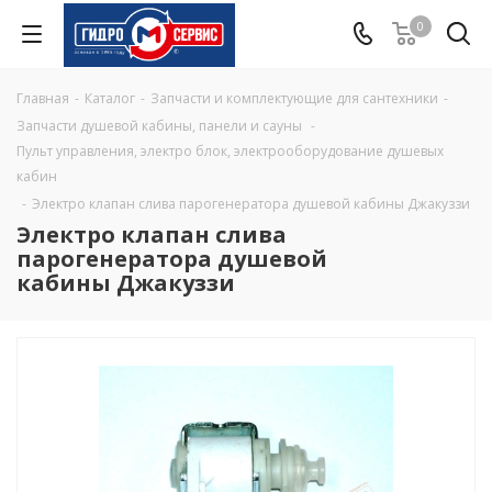
0
Главная
-
Каталог
-
Запчасти и комплектующие для сантехники
-
Запчасти душевой кабины, панели и сауны
-
Пульт управления, электро блок, электрооборудование душевых
кабин
-
Электро клапан слива парогенератора душевой кабины Джакуззи
Электро клапан слива
парогенератора душевой
кабины Джакуззи