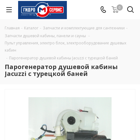
0
Главная
-
Каталог
-
Запчасти и комплектующие для сантехники
-
Запчасти душевой кабины, панели и сауны
-
Пульт управления, электро блок, электрооборудование душевых
кабин
-
Парогенератор душевой кабины Jacuzzi с турецкой баней
Парогенератор душевой кабины
Jacuzzi с турецкой баней