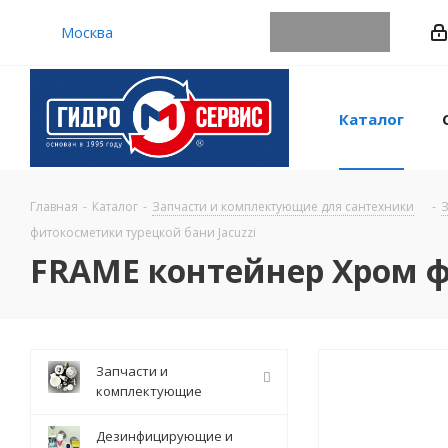
Москва
Каталог
Главная
-
Каталог
-
Запчасти и комплектующие для сантехники
-
З
фитокосметики турецкой бани Jacuzzi
FRAME контейнер Хром ф
Запчасти и
комплектующие
Дезинфицирующие и