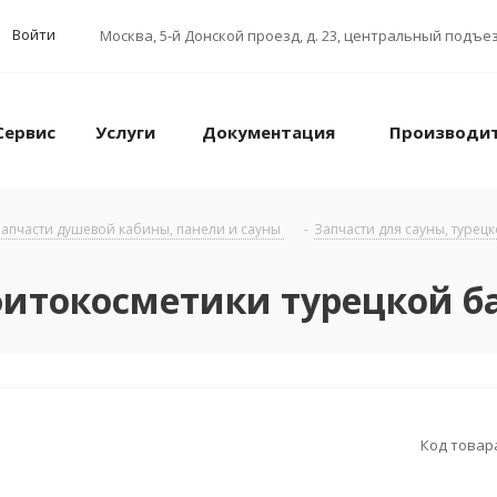
Войти
Москва
,
5-й Донской проезд, д. 23, центральный подъез
Сервис
Услуги
Документация
Производи
апчасти душевой кабины, панели и сауны
-
Запчасти для сауны, турец
итокосметики турецкой ба
Код товар