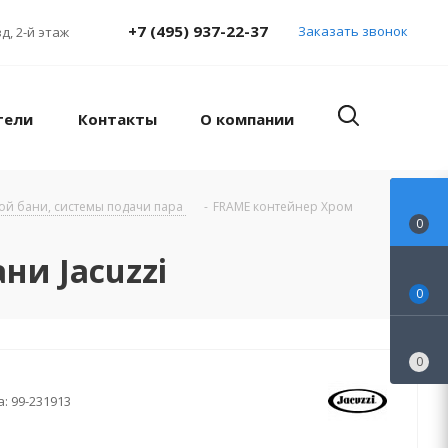
+7 (495) 937-22-37
Заказать звонок
д, 2-й этаж
тели
Контакты
О компании
кой бани, системы подачи пара
-
FRAME контейнер Хром
0
ни Jacuzzi
0
0
а:
99-231913