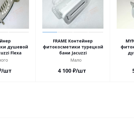
йнер
FRAME Контейнер
MYN
ки душевой
фитокосметики турецкой
фиток
uzzi Flexa
бани Jacuzzi
ду
ого
Мало
₽
/шт
4 100
₽
/шт