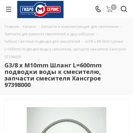
0
Главная
-
Каталог
-
Запчасти и комплектующие для сантехники
-
Запчасти для ремонта смесителей и душ наборов
-
Гибкая / жесткая подводка для смесителей
-
G3/8 x M10mm Шланг
L=600mm подводки воды к смесителю, запчасти смесителя Хансгрое
97398000
G3/8 x M10mm Шланг L=600mm
подводки воды к смесителю,
запчасти смесителя Хансгрое
97398000