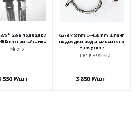
3/8* G3/8 подводки
G3/8 x 8mm L=450mm Шланг
-450mm гайка\гайка
подводки воды смесителя
L
Hansgrohe
Много
с
Нет в наличии
1 550
₽
/шт
3 850
₽
/шт