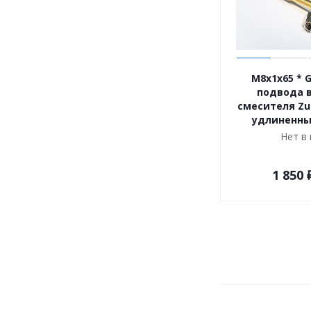
M8x1x65 * 
подвода 
смесителя Zu
удлиненны
Нет в
1 850