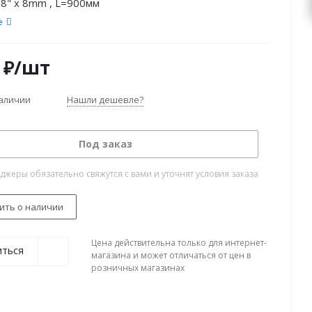
/8" x 8mm , L=900мм
е
₽
/шт
наличии
Нашли дешевле?
Под заказ
жеры обязательно свяжутся с вами и уточнят условия заказа
ить о наличии
Цена действительна только для интернет-
иться
магазина и может отличаться от цен в
розничных магазинах