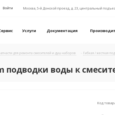
Войти
Москва
,
5-й Донской проезд, д. 23, центральный подъез
Сервис
Услуги
Документация
Производи
апчасти для ремонта смесителей и душ наборов
-
Гибкая / жесткая по
 подводки воды к смесит
Код товар