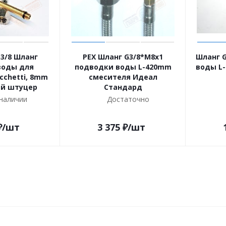
G3/8 Шланг
PEX Шланг G3/8*M8x1
Шланг G
воды для
подводки воды L-420mm
воды L
cchetti, 8mm
смесителя Идеал
й штуцер
Стандард
 наличии
Достаточно
₽
/шт
3 375
₽
/шт