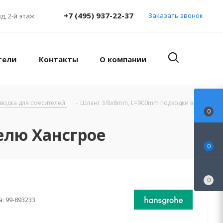
+7 (495) 937-22-37
Заказать звонок
д, 2-й этаж
тели
Контакты
О компании
дводка для смесителей
-
Шланг 3/8x8mm, L=900mm подводки воды
0
елю Хансгрое
0
0
а:
99-893233