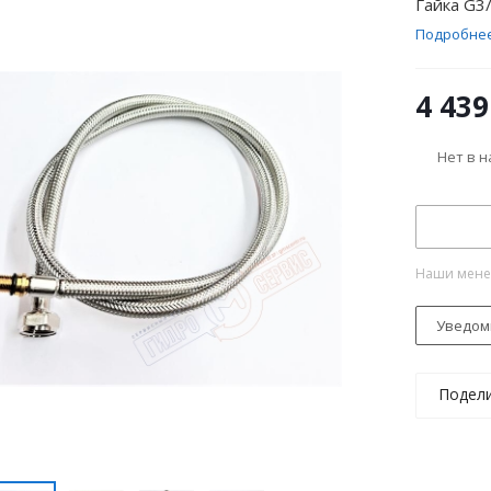
Гайка G3
Подробне
4 439
Нет в 
Наши менед
Уведом
Подел