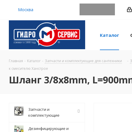
Москва
Каталог
Главная
-
Каталог
-
Запчасти и комплектующие для сантехники
-
З
к смесителю Хансгрое
Шланг 3/8x8mm, L=900mm
Запчасти и
комплектующие
Дезинфицирующие и