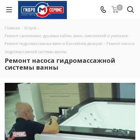
0
Главная
-
Услуги
-
Ремонт сантехники, душевых кабин, ванн, смесителей и унитазов
-
Ремонт гидромассажных ванн и бассейнов джакузи
-
Ремонт насоса
гидромассажной системы ванны
Ремонт насоса гидромассажной
системы ванны