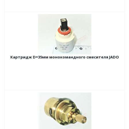
Картридж D=35мм монокомандного смесителя JADO