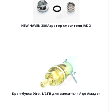
NEW HAVEN 386 Аэратор смесителя JADO
Кран-букса 90гр, 1/2 ГВ для смесителя Ядо Амадея