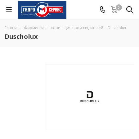
0
Главная
-
Фирменная авторизация производителей
-
Duscholux
Duscholux