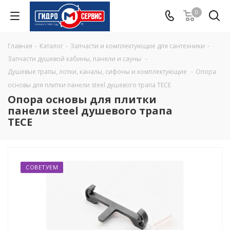
0
Главная
-
Каталог
-
Запчасти и комплектующие для сантехники
-
Запчасти душевой кабины, панели и сауны
-
Душевые трапы, лотки, каналы, сифоны и комплектующие
-
Опора
основы для плитки панели steel душевого трапа TECE
Опора основы для плитки
панели steel душевого трапа
TECE
СОВЕТУЕМ