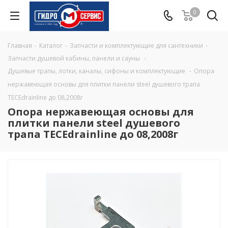
0
Главная
-
Каталог
-
Запчасти и комплектующие для сантехники
-
Запчасти душевой кабины, панели и сауны
-
Душевые трапы, лотки, каналы, сифоны и комплектующие
-
Опора
нержавеющая основы для плитки панели steel душевого трапа
TECEdrainline до 08,2008г
Опора нержавеющая основы для
плитки панели steel душевого
трапа TECEdrainline до 08,2008г