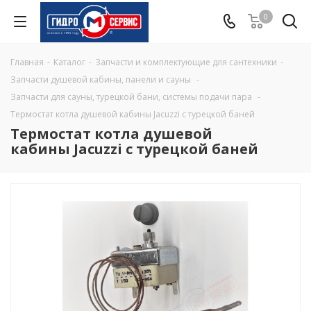
0
Главная
-
Каталог
-
Запчасти и комплектующие для сантехники
-
Запчасти душевой кабины, панели и сауны
-
Запчасти для сауны, турецкой бани, системы подачи пара
-
Термостат котла душевой кабины Jacuzzi с турецкой баней
Термостат котла душевой
кабины Jacuzzi с турецкой баней