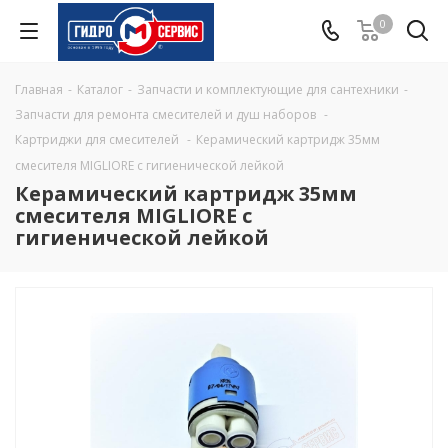
0
Главная
-
Каталог
-
Запчасти и комплектующие для сантехники
-
Запчасти для ремонта смесителей и душ наборов
-
Картриджи для смесителей
-
Керамический картридж 35мм
смесителя MIGLIORE с гигиенической лейкой
Керамический картридж 35мм
смесителя MIGLIORE с
гигиенической лейкой