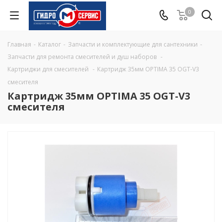
0
Главная
-
Каталог
-
Запчасти и комплектующие для сантехники
-
Запчасти для ремонта смесителей и душ наборов
-
Картриджи для смесителей
-
Картридж 35мм OPTIMA 35 OGT-V3
смесителя
Картридж 35мм OPTIMA 35 OGT-V3
смесителя