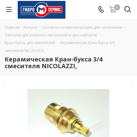
0
Главная
-
Каталог
-
Запчасти и комплектующие для сантехники
-
Запчасти для ремонта смесителей и душ наборов
-
Кран-буксы для смесителей
-
Керамическая Кран-букса 3/4
смесителя NICOLAZZI,
Керамическая Кран-букса 3/4
смесителя NICOLAZZI,