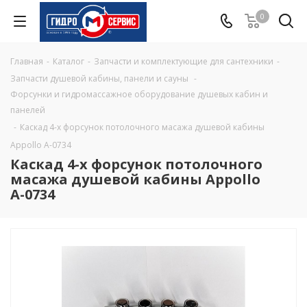
0
Главная
-
Каталог
-
Запчасти и комплектующие для сантехники
-
Запчасти душевой кабины, панели и сауны
-
Форсунки и гидромассажное оборудование душевых кабин и
панелей
-
Каскад 4-х форсунок потолочного масажа душевой кабины
Appollo A-0734
Каскад 4-х форсунок потолочного
масажа душевой кабины Appollo
A-0734