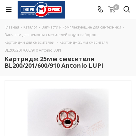
0
Главная
-
Каталог
-
Запчасти и комплектующие для сантехники
-
Запчасти для ремонта смесителей и душ наборов
-
Картриджи для смесителей
-
Картридж 25мм смесителя
BL200/201/600/910 Antonio LUPI
Картридж 25мм смесителя
BL200/201/600/910 Antonio LUPI