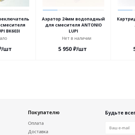
реключатель
Аэратор 24мм водопадный
Картри
 смесителя
для смесителя ANTONIO
PI BK603I
LUPI
ало
Нет в наличии
₽
/шт
5 950
₽
/шт
Покупателю
Будьте всег
Оплата
Доставка