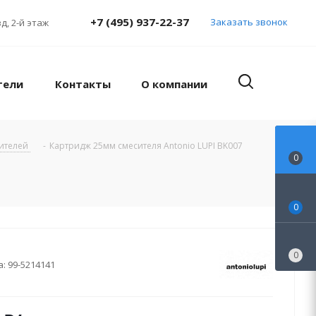
+7 (495) 937-22-37
Заказать звонок
д, 2-й этаж
тели
Контакты
О компании
сителей
-
Картридж 25мм смесителя Antonio LUPI BK007
0
0
0
а:
99-5214141