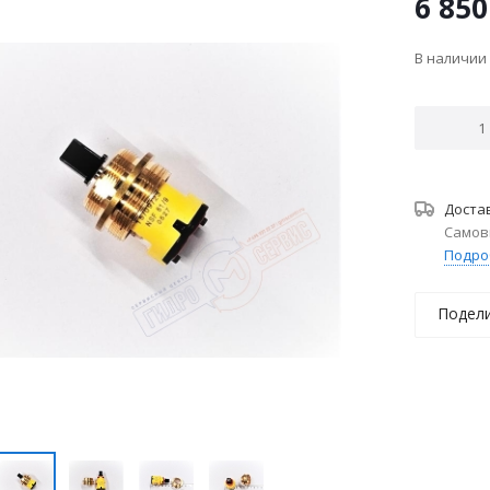
6 850
В наличии
Доста
Самов
Подро
Подел