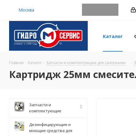
Москва
Каталог
Главная
-
Каталог
-
Запчасти и комплектующие для сантехники
-
З
Картридж 25мм смесител
Запчасти и
комплектующие
Дезинфицирующие и
моющие средства для