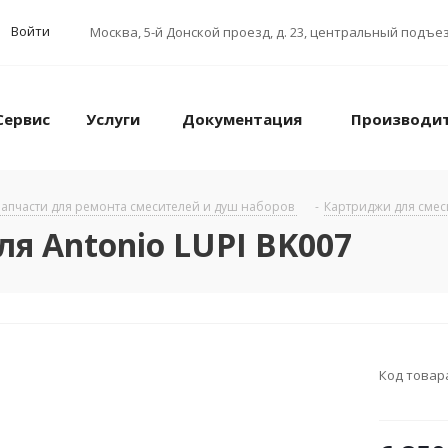
Войти
Москва
,
5-й Донской проезд, д. 23, центральный подъез
Сервис
Услуги
Документация
Производи
апчасти для ремонта смесителей и душ наборов
-
Картриджи для сме
я Antonio LUPI BK007
Код товар