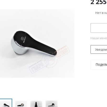
2 255
Нет в 
Наши менед
Уведом
Подел