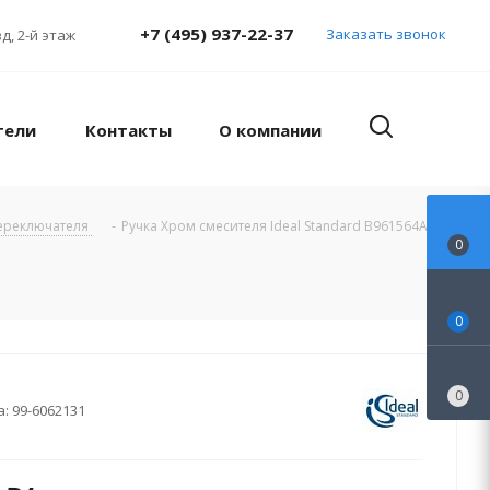
+7 (495) 937-22-37
Заказать звонок
д, 2-й этаж
тели
Контакты
О компании
переключателя
-
Ручка Хром смесителя Ideal Standard B961564AA
0
0
0
а:
99-6062131