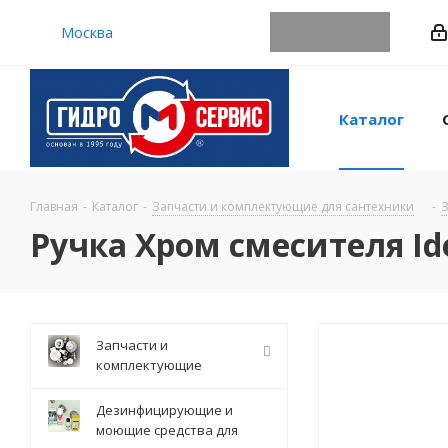
Москва
Каталог
Главная
-
Каталог
-
Запчасти и комплектующие для сантехники
-
З
Ручка Хром смесителя Id
Запчасти и
комплектующие
Дезинфицирующие и
моющие средства для