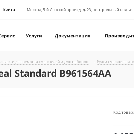
Войти
Москва
,
5-й Донской проезд, д. 23, центральный подъез
Сервис
Услуги
Документация
Производи
апчасти для ремонта смесителей и душ наборов
-
Ручки смесителя и 
eal Standard B961564AA
Код товар