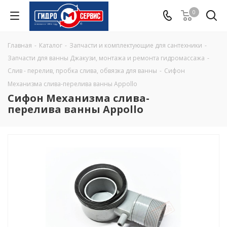
0
Главная
-
Каталог
-
Запчасти и комплектующие для сантехники
-
Запчасти для ванны Джакузи, монтажа и ремонта гидромассажа
-
Слив - перелив, пробка слива, обвязка для ванны
-
Сифон
Механизма слива-перелива ванны Appollo
Сифон Механизма слива-
перелива ванны Appollo